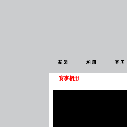
新 闻
相 册
赛 历
赛事相册