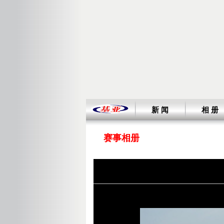
新 闻
相 册
赛事相册