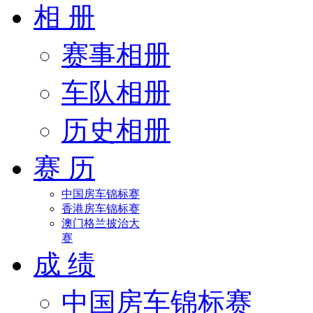
相 册
赛事相册
车队相册
历史相册
赛 历
中国房车锦标赛
香港房车锦标赛
澳门格兰披治大
赛
成 绩
中国房车锦标赛