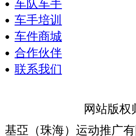
车队车手
车手培训
车件商城
合作伙伴
联系我们
网站版权
基亞（珠海）运动推广有限公司 Gh