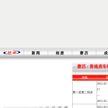
新 闻
相 册
赛 历
成
赛历 / 香港房
分站
2012-03-
1
第一及第二回合
2012-03-
TCR大幕株洲落下 黄楚涵...
2019-10-28
全力冲刺！力魔凡事得车队株...
2019-10-25
2012-05-