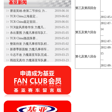
基亚新闻
颁奖台的一步之遥 力魔基亚...
2019-06-17
第三及第四回合
赛道英雄-叁第二节排位 力...
2019-06-16
TCR China上海嘉定...
2019-06-02
2012-05-
TCR China嘉定首回...
2019-06-01
2012-07-
TCR旋风席卷华东 力魔凡...
2019-05-31
1
杀出重围 力魔凡事得车队T...
2019-05-05
第五及第六回合
TCR China激战珠赛...
2019-05-03
2012-07-
整装待发 力魔凡事得车队积...
2019-05-02
2012-09-
新赛季新面貌 力魔凡事得车...
2019-05-01
1
斗志不改 力魔基亚车队完成...
2019-03-25
第七及第八回合
雨战见真功 力魔基亚车队豪...
2019-03-23
泛珠春季赛排位打响 力魔基...
2019-03-22
2012-09-
全新形象 全新阵容 力魔基...
2019-03-22
新阵出征新赛季 力魔基亚车...
2019-03-19
珠海700公里耐力赛落幕 ...
2019-01-08
赛季倒数谁主沉浮 力魔Mo...
2018-10-29
实力致胜！广汽丰田佘山再登...
2018-10-29
奋勇前进攀佘山 力魔Mot...
2018-10-27
气势如虹 广汽丰田佘山揽车...
2018-10-27
全力以赴！ 广汽丰田车队备...
2018-10-26