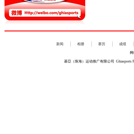
稳扎稳打稳向前 力魔Mot...
2018-10-08
在街道赛中的夹缝中生存！ ...
2018-10-08
奋战江城街道 广汽丰田采取...
2018-10-08
一往无前 广汽丰田张汉标武...
2018-10-08
我们是冠军！力魔Motiv...
2018-09-30
宁波战罢 广汽丰田车队宁波...
2018-09-30
力魔Motive车队宁波冲...
2018-09-29
新闻
相册
赛历
成绩
CTCC宁波站启动！广汽丰...
2018-09-29
网
泛珠收官战提前落幕 力魔基...
2018-09-16
基亞（珠海）运动推广有限公司 Ghiasports Profile
泛珠秋季赛官方练习打响 力...
2018-09-14
泛珠秋季赛一触即发 力魔基...
2018-09-12
重拳出击 力魔Motive...
2018-07-21
无惧风雨勇前行 广汽丰田车...
2018-07-21
火热备战天马 广汽丰田期待...
2018-07-20
再取佳绩 力魔基亚车队带回...
2018-06-17
泛珠夏季赛排位结束 力魔基...
2018-06-16
猛将回归 力魔基亚车队出击...
2018-06-14
期待好运 力魔Motive...
2018-06-03
大捷！广汽丰田车队包揽CT...
2018-06-03
激流勇进 力魔Motive...
2018-06-02