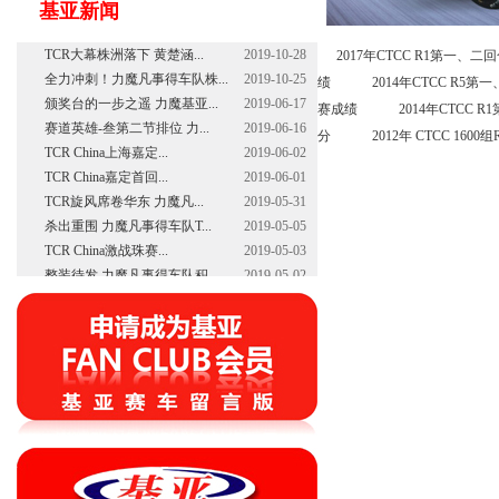
基亚新闻
TCR大幕株洲落下 黄楚涵...
2019-10-28
2017年CTCC R1第一、
全力冲刺！力魔凡事得车队株...
2019-10-25
绩
2014年CTCC R5
颁奖台的一步之遥 力魔基亚...
2019-06-17
赛成绩
2014年CTCC
赛道英雄-叁第二节排位 力...
2019-06-16
分
2012年 CTCC 1600
TCR China上海嘉定...
2019-06-02
TCR China嘉定首回...
2019-06-01
TCR旋风席卷华东 力魔凡...
2019-05-31
杀出重围 力魔凡事得车队T...
2019-05-05
TCR China激战珠赛...
2019-05-03
整装待发 力魔凡事得车队积...
2019-05-02
新赛季新面貌 力魔凡事得车...
2019-05-01
斗志不改 力魔基亚车队完成...
2019-03-25
雨战见真功 力魔基亚车队豪...
2019-03-23
泛珠春季赛排位打响 力魔基...
2019-03-22
全新形象 全新阵容 力魔基...
2019-03-22
新阵出征新赛季 力魔基亚车...
2019-03-19
珠海700公里耐力赛落幕 ...
2019-01-08
赛季倒数谁主沉浮 力魔Mo...
2018-10-29
实力致胜！广汽丰田佘山再登...
2018-10-29